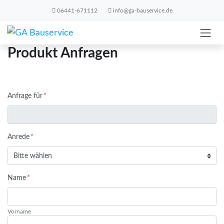
Skip to main content
06441-671112
info@ga-bauservice.de
Produkt Anfragen
Anfrage für
*
Anrede
*
Name
*
Vorname