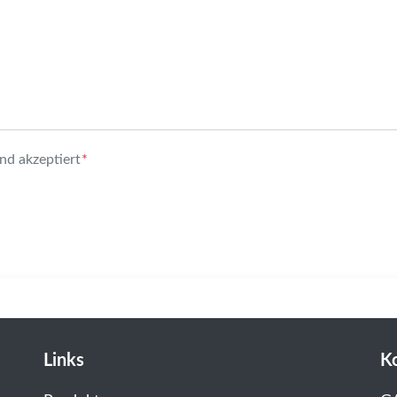
nd akzeptiert
*
Links
K